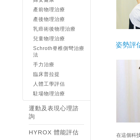
產前物理治療
產後物理治療
乳癌術後物理治療
兒童物理治療
姿勢評
Schroth脊椎側彎治療
法
手力治療
臨床普拉提
人體工學評估
駐場物理治療
運動及表現心理諮
詢
HYROX 體能評估
在這個科