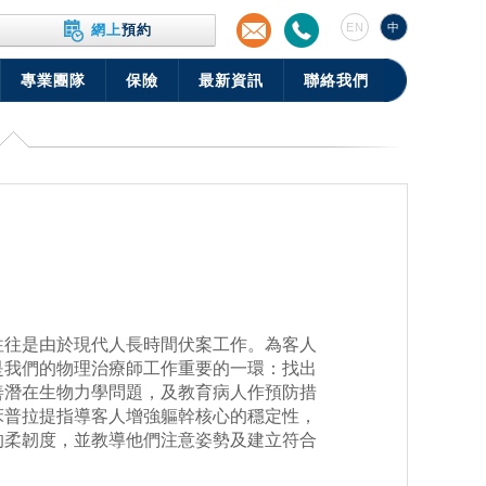
EN
中
網上
預約
專業團隊
保險
最新資訊
聯絡我們
往往是由於現代人長時間伏案工作。為客人
是我們的物理治療師工作重要的一環：找出
善潛在生物力學問題，及教育病人作預防措
床普拉提指導客人增強軀幹核心的穩定性，
的柔韌度，並教導他們注意姿勢及建立符合