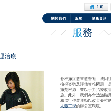
主頁
關於我們
服務
健康資訊
服
務
理治療
脊椎痛症愈來愈普遍，成因
檢視姿勢及評估脊椎問題，
痛楚根源，並以手力治療改
施。此外，我們亦會透過臨
和進行伸展運動以改善脊椎
人體工學
的辦公室環境。