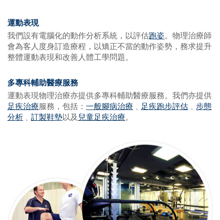
運動表現
我們設有電腦化的動作分析系統，以評估
跑姿
。物理治療師
會為客人度身訂造療程，以矯正不當的動作姿勢，務求提升
整體運動表現和改善人體工學問題。
多專科輔助醫療服務
運動表現物理治療亦提供多專科輔助醫療服務。我們亦提供
足疾治療
服務，包括：
一般腳病治療
﹑
足疾跑步評估
﹑
步態
分析
﹑
訂製鞋墊
以及
兒童足疾治療
。