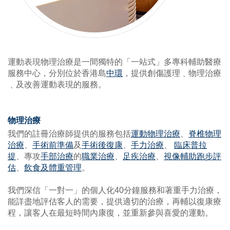
運動表現物理治療是一間獨特的「一站式」多專科輔助醫療
服務中心，分別位於香港島
中環
，提供創傷護理﹑物理治療
﹑及改善運動表現的服務。
物理治療
我們的註冊治療師提供的服務包括
運動物理治療
、
脊椎物理
治療
、
手術前準備
及
手術後復康
、
手力治療
、
臨床普拉
提
、專攻
手部治療
的
職業治療
、
足疾治療
、
視像輔助跑步評
估
、
飲食及體重管理
。
我們深信「一對一」的個人化40分鐘服務和著重手力治療，
能詳盡地評估客人的需要，提供適切的治療，再輔以復康療
程，讓客人在最短時間內康復，並重新參與喜愛的運動。