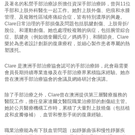
及著名的私營手部治療診所擔任資深手部治療師，曾與11位
手部和上肢外科醫生一起工作。她對上肢外傷、疤痕和水腫
管理、及複雜性區域疼痛綜合症，皆有特別濃厚的興趣。
Clare日常治理的手部損傷及問題包括肌腱創傷、上肢骨折/
脫位、和運動創傷。她也處理較複雜的病症，包括腕管綜合
症、肌腱炎（例如德奎爾氏症／媽媽手)﹑和關節炎。Clare
樂於為患者設計創新的復康療程，並細心製作患者專屬的熱
塑護托。
Clare 是澳洲手部治療協會認可的手部治療師，此會藉需要
會員長期持續專業進修及在手部治療界累積臨床經驗。她亦
曾在澳洲手部治療協會的會議及網絡研討會演講。
除了手部治療之外，Clare曾在澳洲提供第三層醫療服務的
醫院工作，擔任皇家達爾文醫院職業治療部的創傷組主管。
她於公共醫療機構工作時，累積了大量對上肢燒傷（包括植
皮和皮瓣修補）﹑血管和整形手術的復康經驗。
職業治療能為有下肢血管問題（如靜脈曲張和慢性靜脈疾