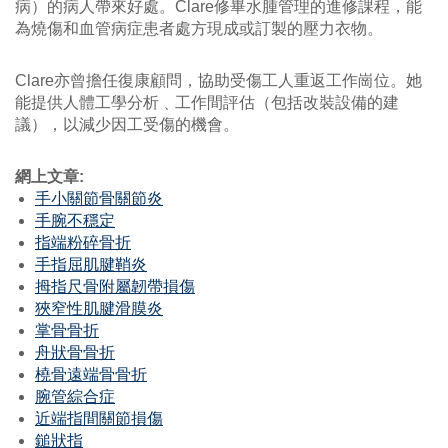
病）的病人帶來好處。Clare修畢水腫管理的進修課程，能
為燒傷和血管病症患者處方現成或訂製的壓力衣物。
Clare亦曾擔任復康顧問，協助受傷工人重返工作崗位。她
能提供人體工學分析﹑工作間評估（包括改裝設備的建
議），以減少因工受傷的機會。
網上文章:
手小關節骨關節炎
手腕不穩定
指端粉碎骨折
手指屈肌腱鞘炎
拇指尺骨附屬韌帶損傷
狹窄性肌腱滑膜炎
掌骨骨折
舟狀骨骨折
橈骨遠端骨骨折
腕管綜合症
近端指間關節損傷
鎚狀指