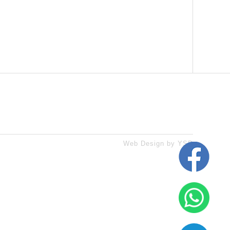
Web Design
by YSD