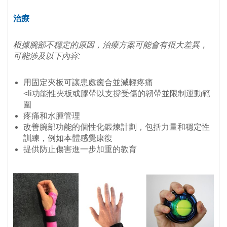
治療
根據腕部不穩定的原因，治療方案可能會有很大差異，
可能涉及以下內容:
用固定夾板可讓患處癒合並減輕疼痛
<li功能性夾板或膠帶以支撐受傷的韌帶並限制運動範
圍
疼痛和水腫管理
改善腕部功能的個性化鍛煉計劃，包括力量和穩定性
訓練，例如本體感覺康復
提供防止傷害進一步加重的教育