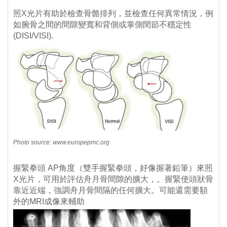
照X光片有助於檢查骨骼排列，並檢查任何異常情況，例
如腕骨之間的間隙變寬和背側或掌側閏節不穩定性
(DISI/VISI).
Photo source: www.europepmc.org
握緊拳頭 AP角度（雙手握緊拳頭，好像握著鉛筆）來照
X光片，可用於評估舟月骨間隙的擴大，。握緊使頭狀骨
靠近近端，強調舟月骨間隔的任何擴大。可能還需要額
外的MRI成像來輔助