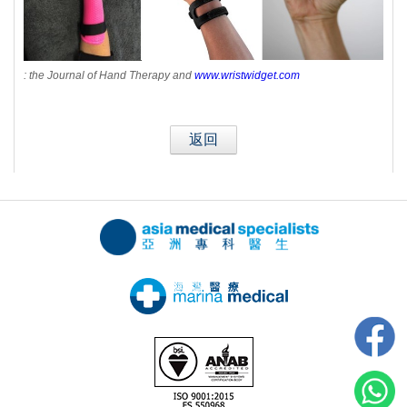
: the Journal of Hand Therapy and
www.wristwidget.com
返回