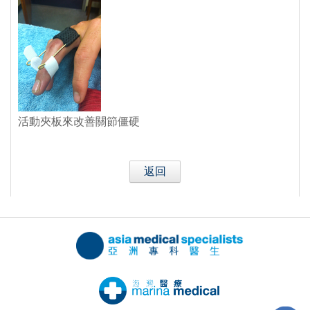
活動夾板來改善關節僵硬
返回