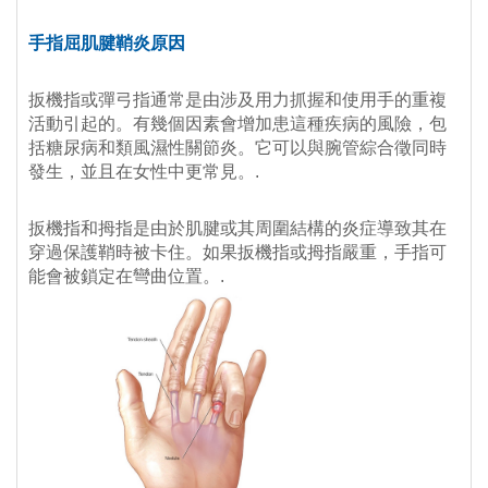
手指屈肌腱鞘炎
原因
扳機指或彈弓指通常是由涉及用力抓握和使用手的重複
活動引起的。有幾個因素會增加患這種疾病的風險，包
括糖尿病和類風濕性關節炎。它可以與腕管綜合徵同時
發生，並且在女性中更常見。.
扳機指和拇指是由於肌腱或其周圍結構的炎症導致其在
穿過保護鞘時被卡住。如果扳機指或拇指嚴重，手指可
能會被鎖定在彎曲位置。.