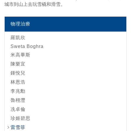
城市到山上去玩雪橇和滑雪。
物理治療
羅凱欣
Sweta Boghra
米高畢斯
陳樂宜
鍾悅兒
林恩浩
李兆勳
魯栩灃
冼卓倫
珍姬碧思
雷雪菲