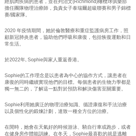
經肌肉疾病的患者，並在列治文(Richmond)橄欖球俱樂部
擔任團隊物理治療師，負責女子泰瑞爾超級聯賽和男子錦標
賽/國家隊。
2020 年疫情期間，她於倫敦醫療和重症監護病房工作，照
顧新冠肺炎患者，協助他們呼吸和康復，包括恢復運動和日
常生活。
於2022年, Sophie與家人重返香港。
Sophie的工作理念是以患者為中心的協作方式，讓患者在
康復的同時繼續實現他們的目標。每個患者的生物力學都是
獨一無二的，了解這一點對於預防和解決傷害至關重要。
Sophie利用她廣泛的物理治療知識、循證康復和手法治療
以及個性化的鍛煉計劃，達致一種全方位的治療。
在閒時，她會在天氣好的時候游泳、騎自行車或跑步，或者
在健身房作體能訓練。在冬天，Sophie最喜歡的就是逃離