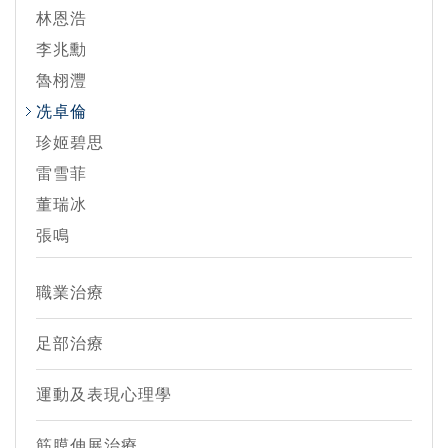
林恩浩
李兆勳
魯栩灃
冼卓倫
珍姬碧思
雷雪菲
董瑞冰
張鳴
職業治療
足部治療
運動及表現心理學
筋膜伸展治療