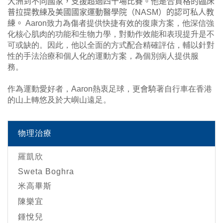
大洲到不同國家，支援超過四十場比賽。他是合資格的臨床
普拉提教練及美國國家運動醫學院（
NASM
）的認可私人教
練。
Aaron致力為傷者提供快捷有效的復康方案，他深信強
化核心肌肉的功能和生物力學，對動作效能和表現提升是不
可或缺的。因此，他以全面的方式配合精確評估，輔以針對
性的手法治療和個人化的運動方案，為個別病人提供服
務。
作為運動愛好者，Aaron熱衷足球，更會騎著自行車在香港
的山上轉悠及於大嶼山遠足。
物理治療
羅凱欣
Sweta Boghra
米高畢斯
陳樂宜
鍾悅兒