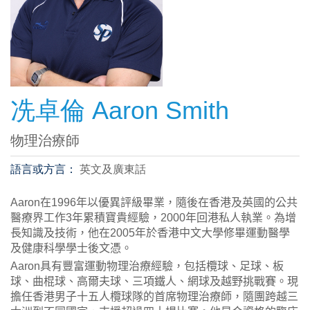
冼卓倫 Aaron Smith
物理治療師
語言或方言：
英文及廣東話
Aaron在
1996
年以優異評級畢業，隨後在香港及英國的公共
醫療界工作
3
年累積寶
貴經驗
，
2000
年回港私人執業。為增
長知識及技術，他在
2005
年於香港中文大學修畢運動醫學
及健康科學學士後文憑。
Aaron具有豐富運動物理治療經驗，包括欖球、足球、板
球、曲棍球、高爾夫球、三項鐵人、網球及越野挑戰賽。現
擔任香港男子十五人欖球隊的首席物理治療師，隨團跨越三