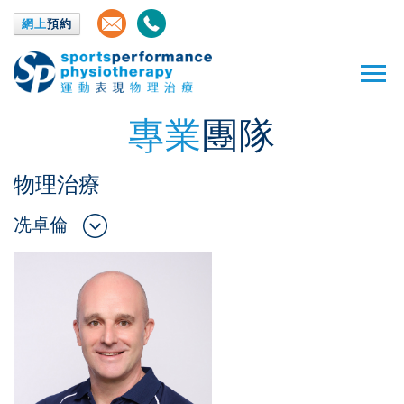
網上
預約
專業
團隊
物理治療
冼卓倫