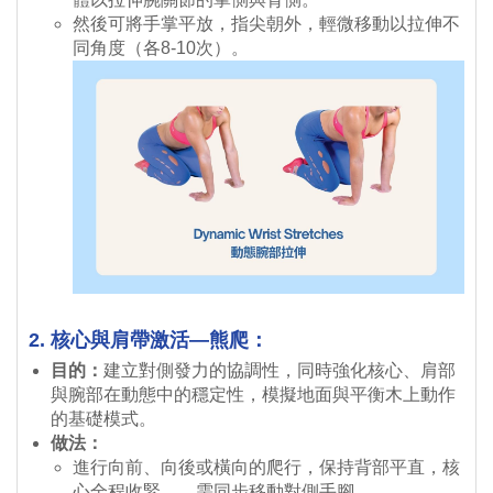
然後可將手掌平放，指尖朝外，輕微移動以拉伸不
同角度（各8-10次）。
2. 核心與肩帶激活—熊爬：
目的：
建立對側發力的協調性，同時強化核心、肩部
與腕部在動態中的穩定性，模擬地面與平衡木上動作
的基礎模式。
做法：
進行向前、向後或橫向的爬行，保持背部平直，核
心全程收緊，，需同步移動對側手腳。