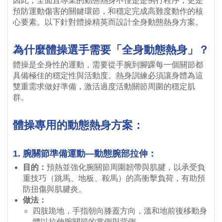
因此，全面且專業的動態熱身不僅是是例行程序，更是
預防運動傷害的關鍵環節，和穩定完成高難度動作的核
心要素。以下針對體操精英而設計全身動態熱身方案。
為什麼體操選手需要「全身動態熱身」？
體操是全身性的運動，需要從手腕到腳踝每一個關節都
具備極佳的穩定性與活動度。熱身訓練必須讓身體為這
雙重需求做好準備，激活過度活動關節周圍的穩定肌
群。
體操專用的動態熱身方案：
1. 腕關節準備運動—動態腕部拉伸：
目的：
預熱並強化腕關節周圍韌帶與肌腱，以承受負
重技巧（跳馬、地板、鞍馬）的高衝擊負荷，有助預
防扭傷與肌腱炎。
做法：
四肢跪地，手指朝向膝蓋方向，溫和地前後移動身
體以拉伸腕關節的掌側與背側。