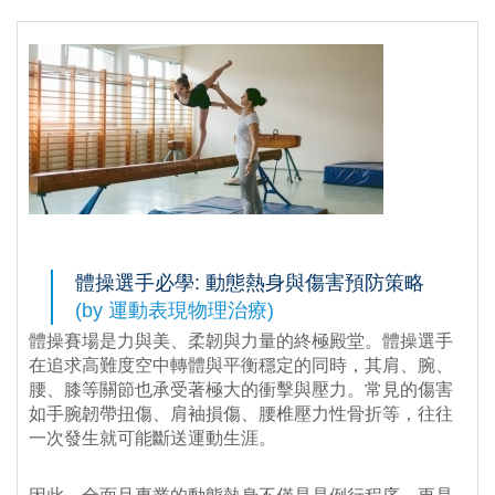
體操選手必學: 動態熱身與傷害預防策略
(by 運動表現物理治療)
體操賽場是力與美、柔韌與力量的終極殿堂。體操選手
在追求高難度空中轉體與平衡穩定的同時，其肩、腕、
腰、膝等關節也承受著極大的衝擊與壓力。常見的傷害
如手腕韌帶扭傷、肩袖損傷、腰椎壓力性骨折等，往往
一次發生就可能斷送運動生涯。