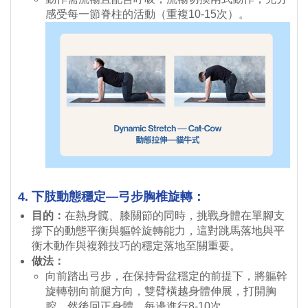
感受每一節脊柱的活動（重複10-15次）。
4. 下肢動態穩定—弓步胸椎旋轉：
目的：
在熱身髖、膝關節的同時，挑戰身體在單腳支
撐下的動態平衡與軀幹旋轉能力，這對跳馬落地與平
衡木動作與複雜技巧的穩定落地至關重要。
做法：
向前踏出弓步，在保持骨盆穩定的前提下，將軀幹
旋轉朝向前腿方向，雙臂橫越身體伸展，打開胸
腔，然後回正身體。每邊進行8-10次。