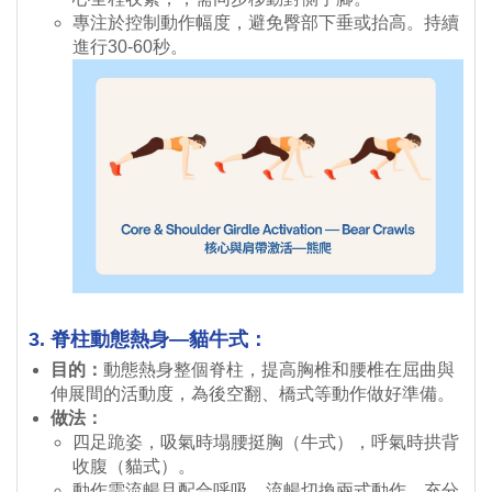
專注於控制動作幅度，避免臀部下垂或抬高。持續
進行30-60秒。
3. 脊柱動態熱身—貓牛式：
目的：
動態熱身整個脊柱，提高胸椎和腰椎在屈曲與
伸展間的活動度，為後空翻、橋式等動作做好準備。
做法：
四足跪姿，吸氣時塌腰挺胸（牛式），呼氣時拱背
收腹（貓式）。
動作需流暢且配合呼吸，流暢切換兩式動作，充分