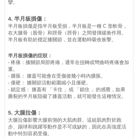
攣。
4. 半月板損傷：
半月板損傷是指半月板受損，半月板是一種 C 形軟骨，
在大腿骨（股骨）和脛骨（脛骨）之間發揮緩衝作用。
半月板有助於穩定膝關節，並在運動時吸收衝擊。
半月板損傷的症狀：
- 疼痛：膝關節局部疼痛，通常在扭轉或彎曲時疼痛會加
重。
- 腫脹： 膝蓋可能會在受傷後幾小時內腫脹。
- 僵硬： 膝關節活動範圍縮小且僵硬。
- 鎖定感： 膝蓋有 「卡住 」或 「鎖住 」的感覺，如果
撕裂的半月板阻礙了膝蓋活動，就可能發生這種情況。
5. 大腿拉傷：
大腿拉傷影響大腿前側的大肌肉群。這組肌肉對於跑
步、踢球和跳躍等動作是不可或缺的，因此在高強度活
動中特別容易受傷。