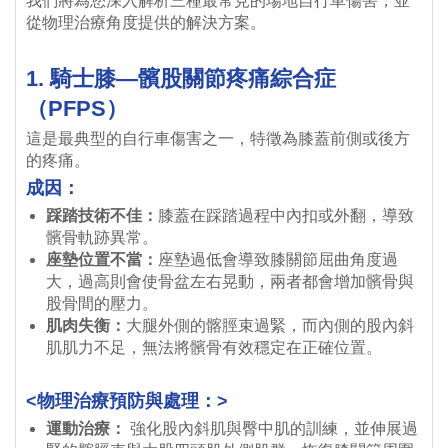
我們將為您深入解析三種最常見的場地自行車傷害，並
從物理治療角度提供的解決方案。
1. 騎士膝—髕股關節疼痛綜合症
（PFPS）
這是最典型的自行車傷害之一，特徵為膝蓋前側或後方
的疼痛。
成因：
踩踏技術不佳：
膝蓋在踩踏過程中內扣或外翻，導致
髕骨軌跡異常。
座墊位置不當：
座墊過低會導致膝關節屈曲角度過
大，過高則會使骨盆左右晃動，兩者都會增加髕骨與
股骨間的壓力。
肌肉失衡：
大腿外側的髂脛束過緊，而內側的股內斜
肌肌力不足，無法將髕骨有效穩定在正確位置。
<物理治療預防與處理：>
運動治療：
強化股內斜肌與臀中肌的訓練，並伸展過