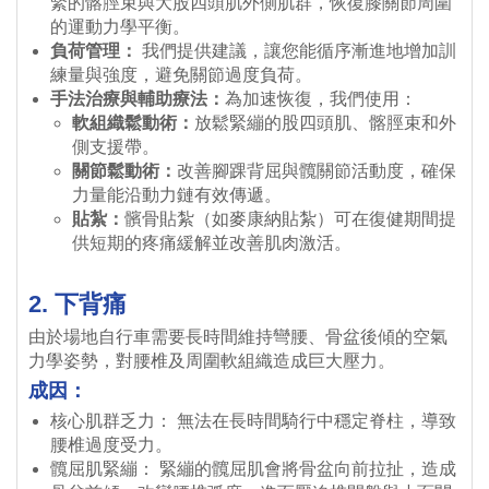
緊的髂脛束與大股四頭肌外側肌群，恢復膝關節周圍
的運動力學平衡。
負荷管理：
我們提供建議，讓您能循序漸進地增加訓
練量與強度，避免關節過度負荷。
手法治療與輔助療法：
為加速恢復，我們使用：
軟組織鬆動術：
放鬆緊繃的股四頭肌、髂脛束和外
側支援帶。
關節鬆動術：
改善腳踝背屈與髖關節活動度，確保
力量能沿動力鏈有效傳遞。
貼紮：
髕骨貼紮（如麥康納貼紮）可在復健期間提
供短期的疼痛緩解並改善肌肉激活。
2. 下背痛
由於場地自行車需要長時間維持彎腰、骨盆後傾的空氣
力學姿勢，對腰椎及周圍軟組織造成巨大壓力。
成因：
核心肌群乏力： 無法在長時間騎行中穩定脊柱，導致
腰椎過度受力。
髖屈肌緊繃： 緊繃的髖屈肌會將骨盆向前拉扯，造成