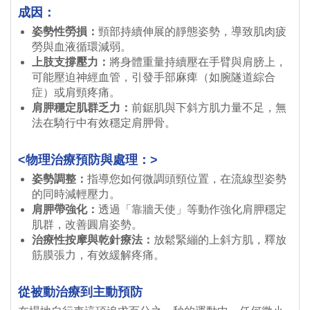
成因：
姿勢性勞損：
頸部持續伸展的靜態姿勢，導致肌肉疲
勞與血液循環減弱。
上肢支撐壓力：
將身體重量持續壓在手臂與肩膀上，
可能壓迫神經血管，引發手部麻痺（如腕隧道綜合
症）或肩頸疼痛。
肩胛穩定肌群乏力：
前鋸肌與下斜方肌力量不足，無
法在騎行中有效穩定肩胛骨。
<物理治療預防與處理：>
姿勢調整：
指導您如何微調頭頸位置，在流線型姿勢
的同時減輕壓力。
肩胛帶強化：
透過「靠牆天使」等動作強化肩胛穩定
肌群，改善圓肩姿勢。
治療性按摩與乾針療法：
放鬆緊繃的上斜方肌，釋放
筋膜張力，有效緩解疼痛。
從被動治療到主動預防