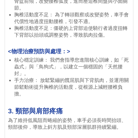
骨盆前傾，改變腰椎弧度，進而壓迫椎間盤與小面關
節。
胸椎活動度不足： 為了轉頭觀察或改變姿勢，車手會
代償性地過度扭動腰椎，引發不適。
胸椎活動度不足：僵硬的上背部迫使騎行者過度扭轉
下背部以抬頭或調整姿勢，導致肌肉拉傷。
<物理治療預防與處理：>
核心穩定訓練： 我們會指導您進階核心訓練，如「死
蟲式」與「鳥狗式」，以建立一個穩固的「天然腰
封」。
手力治療： 放鬆緊繃的髖屈肌與下背肌肉，並運用關
節鬆動術提升胸椎的活動度，從根源上減輕腰椎負
擔。
3. 頸部與肩部疼痛
為了維持低風阻而蜷縮的姿勢，車手必須長時間抬頭、
頸部後仰，導致上斜方肌及頸部深層肌群持續緊繃。